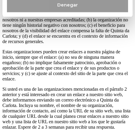
Denegar
Aprobaremos solicitudes de enlace de estas organizaciones si
determinamos que: (a) el enlace no nos hará parecer desfavorables a
nosotros ni a nuestras empresas acreditadas; (b) la organización no
tiene ningún historial negativo con nosotros; (c) el beneficio para
nosotros de la visibilidad del enlace compensa la falta de Quinta da
Carlota; y (d) el enlace se encuentra en el contexto de información
de recursos generales.
Estas organizaciones pueden crear enlaces a nuestra página de
inicio, siempre que el enlace: (a) no sea de ninguna manera
engañoso; (b) no implique falsamente patrocinio, aprobación o
aprobación de la parte que crea el enlace y de sus productos o
servicios; y (c) se ajuste al contexto del sitio de la parte que crea el
enlace.
Si usted es una de las organizaciones mencionadas en el párrafo 2
anterior y está interesado en crear un enlace a nuestro sitio web,
debe informarnos enviando un correo electrónico a Quinta da
Carlota. Incluya su nombre, el nombre de su organización,
información de contacto, así como la URL de su sitio web, una lista
de cualquier URL desde la cual planea crear enlaces a nuestro sitio
web y una lista de URL en nuestro sitio web a los que le gustaría
enlazar. Espere de 2 a 3 semanas para recibir una respuesta.