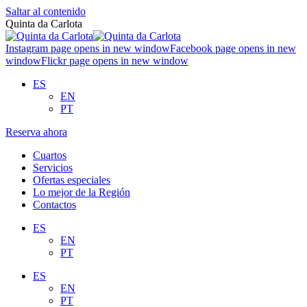
Saltar al contenido
Quinta da Carlota
Instagram page opens in new window
Facebook page opens in new
window
Flickr page opens in new window
ES
EN
PT
Reserva ahora
Cuartos
Servicios
Ofertas especiales
Lo mejor de la Región
Contactos
ES
EN
PT
ES
EN
PT