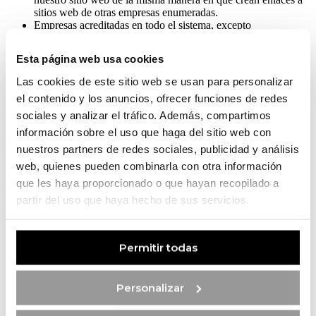
sitios web de otras empresas enumeradas.
Empresas acreditadas en todo el sistema, excepto
organizaciones sin fines de lucro solicitantes, centros
comerciales de caridad y grupos de recaudación de fondos de
Esta página web usa cookies
caridad, que pueden no crear enlaces a nuestro sitio web.
Las cookies de este sitio web se usan para personalizar
Estas organizaciones pueden crear enlaces a nuestra página de
el contenido y los anuncios, ofrecer funciones de redes
inicio, a publicaciones u otra información del sitio web, siempre que
el enlace: (a) no sea de ninguna manera engañoso; (b) no implique
sociales y analizar el tráfico. Además, compartimos
falsamente patrocinio, aprobación o aprobación de la parte que crea
información sobre el uso que haga del sitio web con
el enlace y de sus productos y/o servicios; y (c) se ajuste al contexto
nuestros partners de redes sociales, publicidad y análisis
del sitio de la parte que crea el enlace.
web, quienes pueden combinarla con otra información
Podemos considerar y aprobar solicitudes de enlace de otros tipos de
que les haya proporcionado o que hayan recopilado a
organizaciones, como:
partir del uso que haya hecho de sus servicios.
Fuentes de información de consumidores y/o empresas
ampliamente conocidas.
Sites comunitários .com;
Permitir todas
Asociaciones u otros grupos que representen instituciones
benéficas.
Distribuidores de directorios en línea.
Personalizar
Portales de Internet.
Empresas de contabilidad, abogacía y consultoría.
Instituciones educativas y asociaciones comerciales.