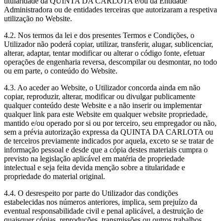
titularidade da QUINTA DA CARLOTA e/ou da Entidade
Administradora ou de entidades terceiras que autorizaram a respetiva
utilização no Website.
4.2. Nos termos da lei e dos presentes Termos e Condições, o
Utilizador não poderá copiar, utilizar, transferir, alugar, sublicenciar,
alterar, adaptar, tentar modificar ou alterar o código fonte, efetuar
operações de engenharia reversa, descompilar ou desmontar, no todo
ou em parte, o conteúdo do Website.
4.3. Ao aceder ao Website, o Utilizador concorda ainda em não
copiar, reproduzir, alterar, modificar ou divulgar publicamente
qualquer conteúdo deste Website e a não inserir ou implementar
qualquer link para este Website em qualquer website propriedade,
mantido e/ou operado por si ou por terceiro, seu empregador ou não,
sem a prévia autorização expressa da QUINTA DA CARLOTA ou
de terceiros previamente indicados por aquela, exceto se se tratar de
informação pessoal e desde que a cópia destes materiais cumpra o
previsto na legislação aplicável em matéria de propriedade
intelectual e seja feita devida menção sobre a titularidade e
propriedade do material original.
4.4. O desrespeito por parte do Utilizador das condições
estabelecidas nos números anteriores, implica, sem prejuízo da
eventual responsabilidade civil e penal aplicável, a destruição de
quaisquer cópias, reproduções, transmissões ou outros trabalhos