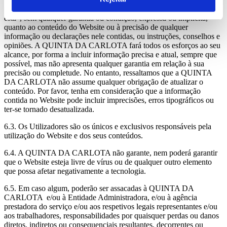
6.2. A informação disponibilizada no Website é fornecida “como
está”, sem qualquer garantia ou condição, expressa ou implícita,
quanto ao conteúdo do Website ou à precisão de qualquer
informação ou declarações nele contidas, ou instruções, conselhos e
opiniões. A QUINTA DA CARLOTA fará todos os esforços ao seu
alcance, por forma a incluir informação precisa e atual, sempre que
possível, mas não apresenta qualquer garantia em relação à sua
precisão ou completude. No entanto, ressaltamos que a QUINTA
DA CARLOTA não assume qualquer obrigação de atualizar o
conteúdo. Por favor, tenha em consideração que a informação
contida no Website pode incluir imprecisões, erros tipográficos ou
ter-se tornado desatualizada.
6.3. Os Utilizadores são os únicos e exclusivos responsáveis pela
utilização do Website e dos seus conteúdos.
6.4. A QUINTA DA CARLOTA não garante, nem poderá garantir
que o Website esteja livre de vírus ou de qualquer outro elemento
que possa afetar negativamente a tecnologia.
6.5. Em caso algum, poderão ser assacadas à QUINTA DA
CARLOTA e/ou à Entidade Administradora, e/ou à agência
prestadora do serviço e/ou aos respetivos legais representantes e/ou
aos trabalhadores, responsabilidades por quaisquer perdas ou danos
diretos, indiretos ou consequenciais resultantes, decorrentes ou