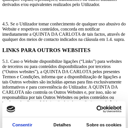
derivados e/ou equivalentes realizados pelo Utilizador.
4.5. Se o Utilizador tomar conhecimento de qualquer uso abusivo do
Website e respetivos conteúdos, concorda em notificar
imediatamente a QUINTA DA CARLOTA de tais factos, através de
qualquer dos meios de contacto indicados na cláusula em 1.4. supra.
LINKS PARA OUTROS WEBSITES
5.1. Caso o Website disponibilize ligações (“Links”) para websites
de terceiros ou para conteúdos disponibilizados por terceiros
(“Outros websites”), a QUINTA DA CARLOTA pelos presentes
Termos e Condições, informa que a disponibilização de ligações a
tais Outros websites são incluídas apenas para fins exclusivamente
informativos e para conveniência do Utilizador. A QUINTA DA
CARLOTA não controla os Outros Websites e, por isso, não se
responsabiliza por tais Outros Websites ou pelos conteúdos ou
produtos dos Outros Websites (incluindo sem limitar, a referência a
redes sociais) e não se responsabiliza por quaisquer danos ou
prejuízos que possam resultar da utilização dos Outros Websites pelo
Utilizador, bem como quanto ao tratamento de dados pessoais
durante as operações de navegação na internet. O acesso a qualquer
Consentir
Detalhes
Sobre os cookies