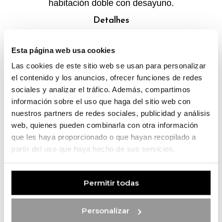
habitación doble con desayuno.
Detalhes
Esta página web usa cookies
Las cookies de este sitio web se usan para personalizar
el contenido y los anuncios, ofrecer funciones de redes
sociales y analizar el tráfico. Además, compartimos
información sobre el uso que haga del sitio web con
nuestros partners de redes sociales, publicidad y análisis
web, quienes pueden combinarla con otra información
que les haya proporcionado o que hayan recopilado a
partir del uso que haya hecho de sus servicios.
Permitir todas
RELAJACIÓN Y PAZ EN LA
NATURALEZA
Personalizar
Estancia de dos noches para dos personas en