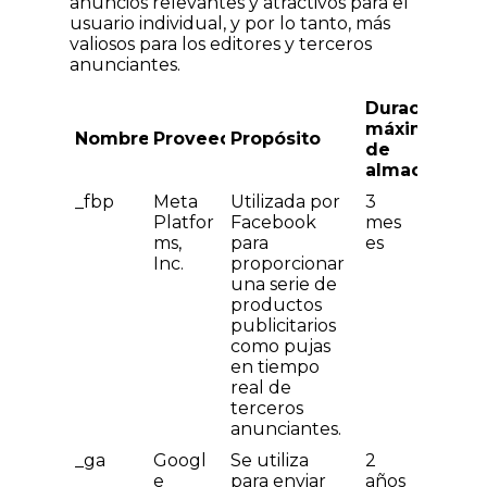
anuncios relevantes y atractivos para el
usuario individual, y por lo tanto, más
valiosos para los editores y terceros
anunciantes.
Duración
máxima
Nombre
Proveedor
Propósito
de
almacenami
_fbp
Meta
Utilizada por
3
Platfor
Facebook
mes
ms,
para
es
Inc.
proporcionar
una serie de
productos
publicitarios
como pujas
en tiempo
real de
terceros
anunciantes.
_ga
Googl
Se utiliza
2
e
para enviar
años