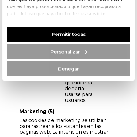
Duración
que les haya proporcionado o que hayan recopilado a
máxima
Nombre
Proveedor
Propósito
partir del uso que haya hecho de sus servicios.
de
almacenami
wp-
www.q
Designa el
Sesi
Permitir todas
wpml_
uintad
código de
ón
curren
acarlot
país que se
t_lang
a.pt
calcula
Personalizar
uage
según la
dirección IP
del usuario.
Denegar
Utilizada para
determinar
qué idioma
debería
usarse para
usuarios.
Marketing (5)
Las cookies de marketing se utilizan
para rastrear a los visitantes en las
páginas web. La intención es mostrar