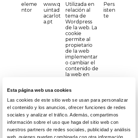
eleme
www.q
Utilizada en
Pers
ntor
uintad
relación al
isten
acarlot
tema de
te
a.pt
Wordpress
de la web. La
cookie
permite al
propietario
de la web
implementar
o cambiar el
contenido de
la web en
tiempo real.
Esta página web usa cookies
Preferencias (1)
Las cookies de este sitio web se usan para personalizar
Las cookies de preferencias permiten a
la página web recordar información
el contenido y los anuncios, ofrecer funciones de redes
que cambia la forma en que la página
sociales y analizar el tráfico. Además, compartimos
se comporta o el aspecto que tiene,
información sobre el uso que haga del sitio web con
como su idioma preferido o la región en
nuestros partners de redes sociales, publicidad y análisis
la que usted se encuentra.
web, quienes pueden combinarla con otra información