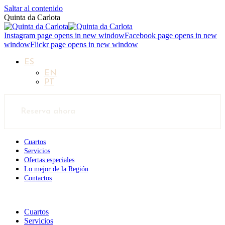
Saltar al contenido
Quinta da Carlota
Instagram page opens in new window
Facebook page opens in new
window
Flickr page opens in new window
ES
EN
PT
Reserva ahora
Cuartos
Servicios
Ofertas especiales
Lo mejor de la Región
Contactos
Cuartos
Servicios