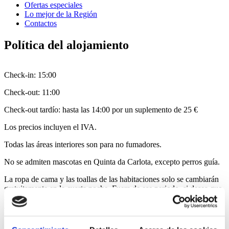
Ofertas especiales
Lo mejor de la Región
Contactos
Política del alojamiento
Check-in: 15:00
Check-out: 11:00
Check-out tardío
: hasta las 14:00 por un suplemento de 25 €
Los precios incluyen el IVA.
Todas las áreas interiores son para no fumadores.
No se admiten mascotas en Quinta da Carlota, excepto perros guía.
La ropa de cama y las toallas de las habitaciones solo se cambiarán
gratuitamente en la cuarta noche. Fuera de ese periodo, si desea que
se realice el cambio de ropa, deberá ponerse en contacto con el
anfitrión.
Para obtener más información, contáctenos por correo electrónico