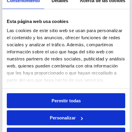
Consentimiento
Detalles
Acerca de las cookies
a
reservas@quintadacarlota.com
ou
+351 926 384 443
Esta página web usa cookies
Enlaces útiles
Las cookies de este sitio web se usan para personalizar
el contenido y los anuncios, ofrecer funciones de redes
Home
sociales y analizar el tráfico. Además, compartimos
información sobre el uso que haga del sitio web con
Cuartos
nuestros partners de redes sociales, publicidad y análisis
web, quienes pueden combinarla con otra información
Servicios
que les haya proporcionado o que hayan recopilado a
partir del uso que haya hecho de sus servicios.
Ofertas especiales
Lo mejor de la región
Permitir todas
Contactos
Personalizar
Carreras