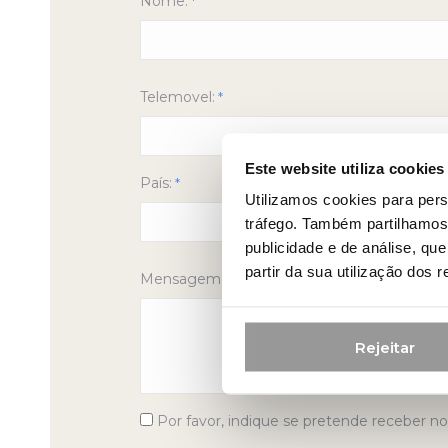
Nome:
*
Telemovel:
*
Este website utiliza cookies
País:
*
Utilizamos cookies para pers
tráfego. Também partilhamos 
publicidade e de análise, q
partir da sua utilização dos 
Mensagem:
*
Rejeitar
Consentimento
Por favor, indique se pretende receber no