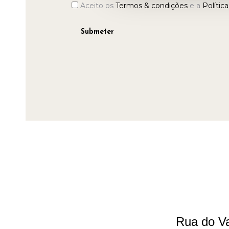
Consentimento
Aceito os
Termos & condições
e a
Polític
*
Rua do Va