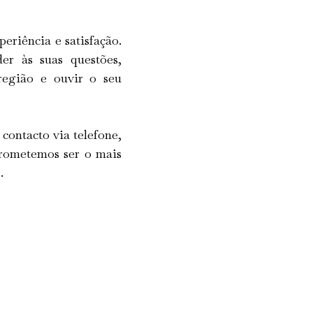
eriência e satisfação.
er às suas questões,
região e ouvir o seu
contacto via telefone,
Prometemos ser o mais
.
m